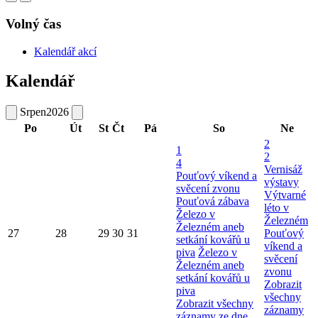
Volný čas
Kalendář akcí
Kalendář
Srpen
2026
Po
Út
St
Čt
Pá
So
Ne
2
1
2
4
Vernisáž
Pouťový víkend a
výstavy
svěcení zvonu
Výtvarné
Pouťová zábava
léto v
Železo v
Železném
Železném aneb
27
28
29
30
31
Pouťový
setkání kovářů u
víkend a
piva
Železo v
svěcení
Železném aneb
zvonu
setkání kovářů u
Zobrazit
piva
všechny
Zobrazit všechny
záznamy
záznamy ze dne