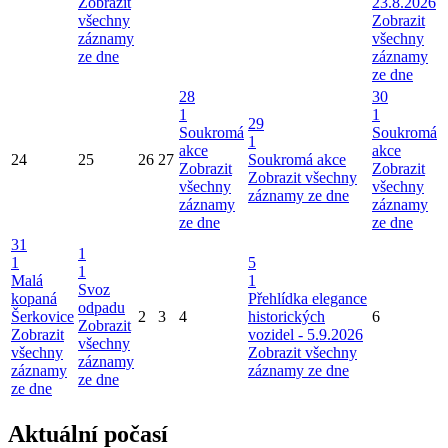
Zobrazit
23.8.2026
všechny
Zobrazit
záznamy
všechny
ze dne
záznamy
ze dne
28
30
1
1
29
Soukromá
Soukromá
1
akce
akce
24
25
26
27
Soukromá akce
Zobrazit
Zobrazit
Zobrazit všechny
všechny
všechny
záznamy ze dne
záznamy
záznamy
ze dne
ze dne
31
1
1
5
1
Malá
1
Svoz
kopaná
Přehlídka elegance
odpadu
Šerkovice
2
3
4
historických
6
Zobrazit
Zobrazit
vozidel - 5.9.2026
všechny
všechny
Zobrazit všechny
záznamy
záznamy
záznamy ze dne
ze dne
ze dne
Aktuální počasí